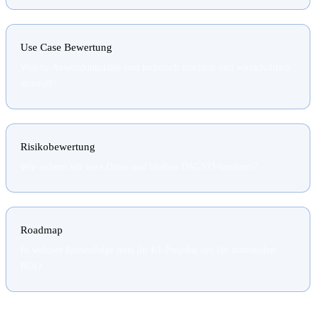
Use Case Bewertung
Welche Anwendungsfälle sind technisch machbar und wirtschaftlich
sinnvoll?
Risikobewertung
Wie sichern wir eure Daten und bleiben DSGVO-konform?
Roadmap
In welcher Reihenfolge setzt ihr KI-Projekte um für maximalen
ROI?