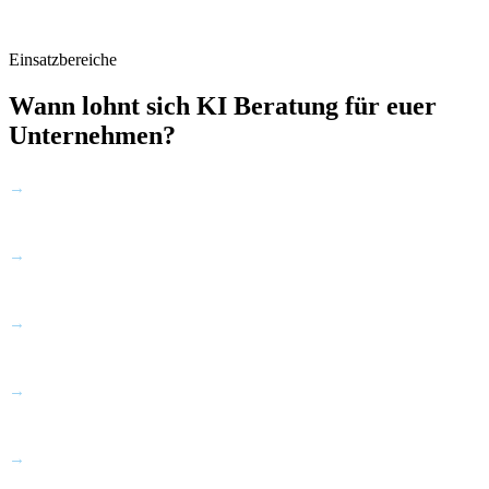
Einsatzbereiche
Wann lohnt sich KI Beratung für euer
Unternehmen?
Ihr wisst dass KI euch helfen könnte, aber nicht wo ihr anfangen
→
sollt
Ihr bereits KI-Tools einsetzt aber keinen klaren strategischen
→
Rahmen habt
Ihr ein konkretes Projekt plant und eine technische und
→
wirtschaftliche Bewertung braucht
Ihr sicherstellen wollt dass eure KI-Investitionen DSGVO-konform
→
und EU AI Act-ready sind
Ihr den Unterschied zwischen sinnvollem KI-Einsatz und
→
Technologie-Hype verstehen wollt