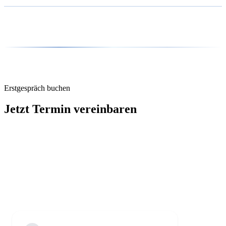
wir übernehmen die Umsetzung direkt. Beides ist möglich, beides
Nicht für jeden und nicht für jeden Prozess. Das ist einer der
ohne Abhängigkeit.
Hauptgründe warum wir mit Analyse statt mit Technologie-
Versprechen beginnen. Wenn KI für euch keinen sinnvollen ROI
bringt, sagen wir das – auch wenn es bedeutet dass kein Projekt
entsteht.
Erstgespräch buchen
Jetzt Termin vereinbaren
Am Anfang jeder guten KI-Strategie steht eine ehrliche Frage: Wo
verliert euer Unternehmen heute Kapazität – und lässt sich das durch
KI sinnvoll ändern? Eine gute Beratung beginnt nicht mit einem
Pitch. Sie beginnt mit einer ehrlichen Diagnose.