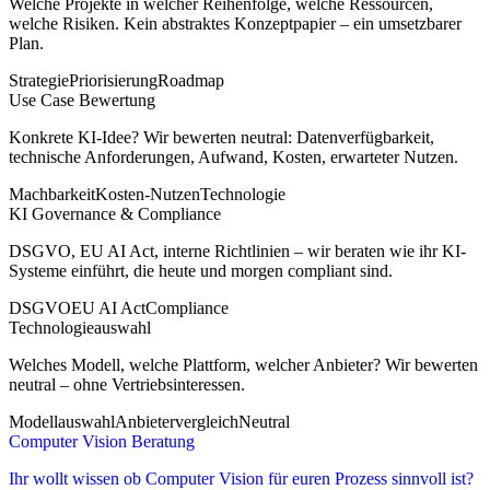
Welche Projekte in welcher Reihenfolge, welche Ressourcen,
welche Risiken. Kein abstraktes Konzeptpapier – ein umsetzbarer
Plan.
Strategie
Priorisierung
Roadmap
Use Case Bewertung
Konkrete KI-Idee? Wir bewerten neutral: Datenverfügbarkeit,
technische Anforderungen, Aufwand, Kosten, erwarteter Nutzen.
Machbarkeit
Kosten-Nutzen
Technologie
KI Governance & Compliance
DSGVO, EU AI Act, interne Richtlinien – wir beraten wie ihr KI-
Systeme einführt, die heute und morgen compliant sind.
DSGVO
EU AI Act
Compliance
Technologieauswahl
Welches Modell, welche Plattform, welcher Anbieter? Wir bewerten
neutral – ohne Vertriebsinteressen.
Modellauswahl
Anbietervergleich
Neutral
Computer Vision Beratung
Ihr wollt wissen ob Computer Vision für euren Prozess sinnvoll ist?