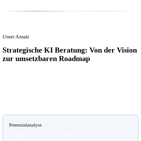
Unser Ansatz
Strategische KI Beratung: Von der Vision
zur umsetzbaren Roadmap
Ein ChatGPT-Account ist noch keine KI-Strategie. Während viele
Unternehmen mit isolierten KI-Experimenten spielen, entwickeln
wir bei Paxenta ein stabiles strategisches Fundament – damit KI
nicht als Experiment endet, sondern als echten Wettbewerbsvorteil.
Potenzialanalyse
Wo generiert KI in euren Prozessen echten Mehrwert?