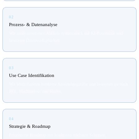
02
Prozess- & Datenanalyse
Wir analysieren eure Abläufe systematisch auf KI-Potenziale und
bewerten Datenverfügbarkeit.
03
Use Case Identifikation
Wir identifizieren konkrete Anwendungsfälle und bewerten sie nach
ROI, Machbarkeit und Risiko.
04
Strategie & Roadmap
Priorisierte Roadmap mit konkreten nächsten Schritten,