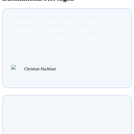
„
Besonders hervorzuheben ist die hohe fachliche
Kompetenz, die es verstanden hat, komplexe technische
Themen verständlich aufzubereiten und passgenaue
Lösungen zu entwickeln. Termine und Zusagen wurden
konsequent eingehalten – was in IT-Projekten nicht immer
selbstverständlich ist.
"
Christian Hackbart
HEITCON3 GmbH
„
Paxenta hat uns auf unserem Weg in Richtung
Digitalisierung und Zukunftssicherheit entscheidend
unterstützt. Besonders die strukturierte Herangehensweise
sowie das tiefgehende Verständnis für unsere individuellen