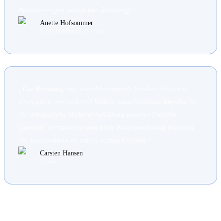
Anforderungen haben uns überzeugt.
"
Anette Hofsommer
Berufskleidung Hofsommer
„
Die Beratung war sowohl technisch fundiert als auch
strategisch wertvoll und lieferte entscheidende Impulse für
die erfolgreiche Weiterentwicklung unseres Projekts.
Qualität, Termintreue und klare Kommunikation machten
die Kooperation zu einem echten Gewinn.
"
Carsten Hansen
Wyoda