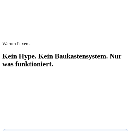
Warum Paxenta
Kein Hype. Kein Baukastensystem. Nur
was funktioniert.
Paxenta ist von Anfang an ausschließlich auf individuelle KI-
Entwicklung spezialisiert. Kein Webdesign nebenbei. Keine
Standardlösungen von der Stange. Jede Lösung wird von Grund auf
für euren spezifischen Use Case entwickelt – mit technischer Tiefe,
die aus echtem Fokus entsteht.