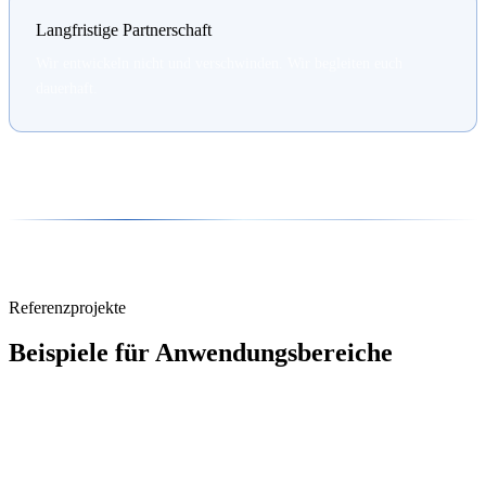
Langfristige Partnerschaft
Wir entwickeln nicht und verschwinden. Wir begleiten euch
dauerhaft.
Referenzprojekte
Beispiele für Anwendungsbereiche
Konkrete KI-Projekte, die wir für unsere Kunden umgesetzt haben –
mit messbarem Business Impact.