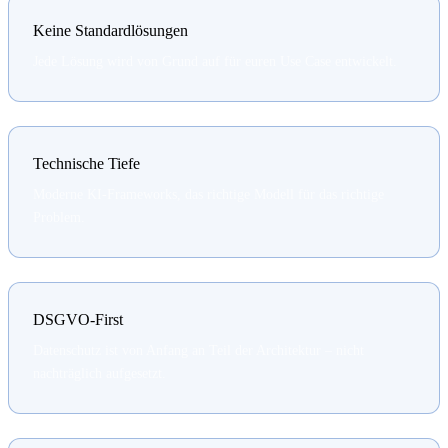
Keine Standardlösungen
Jede Lösung wird von Grund auf für euren Use Case entwickelt.
Technische Tiefe
Moderne KI-Frameworks, das richtige Modell für das richtige
Problem.
DSGVO-First
Datenschutz ist von Anfang an Teil der Architektur – nicht
nachträglich aufgesetzt.