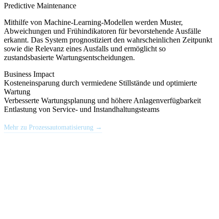
Predictive Maintenance
Mithilfe von Machine-Learning-Modellen werden Muster,
Abweichungen und Frühindikatoren für bevorstehende Ausfälle
erkannt. Das System prognostiziert den wahrscheinlichen Zeitpunkt
sowie die Relevanz eines Ausfalls und ermöglicht so
zustandsbasierte Wartungsentscheidungen.
Business Impact
Kosteneinsparung durch vermiedene Stillstände und optimierte
Wartung
Verbesserte Wartungsplanung und höhere Anlagenverfügbarkeit
Entlastung von Service- und Instandhaltungsteams
Mehr zu Prozessautomatisierung →
Ihr wisst noch nicht welche Leistung zu euch passt?
Wir finden es gemeinsam heraus – in einem kostenlosen
Erstgespräch.