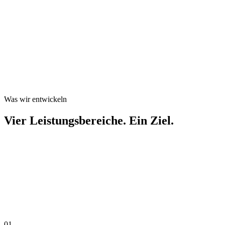
Was wir entwickeln
Vier Leistungsbereiche. Ein Ziel.
Paxenta ist ausschließlich auf individuelle KI-Entwicklung
spezialisiert. Wir decken die vier Bereiche ab, in denen KI heute den
größten messbaren Mehrwert für Unternehmen schafft – von
autonomen Agenten bis zur automatischen Qualitätskontrolle.
01