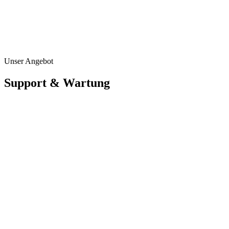
Unser Angebot
Support & Wartung
Systemwartung
Regelmäßige Überprüfung, Updates und Fehlerbehebung – damit Ihre KI-
Lösung stets zuverlässig läuft.
Schneller Eingriff
Bei Problemen sind wir schnell erreichbar und lösen Störungen, bevor sie
Ihren Betrieb beeinträchtigen.
Weiterentwicklung
Ihre Anforderungen wachsen? Wir entwickeln Ihre Lösung gemeinsam mit