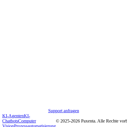
Ihrem Unternehmen weiter.
Training & Schulung
Wir schulen Ihr Team im Umgang mit den entwickelten KI-Lösungen für
maximale Eigenständigkeit.
Monitoring
Kontinuierliches Monitoring der Performance Ihrer KI-Systeme – proaktiv,
nicht reaktiv.
Partnerschaft
Wir verstehen uns als langfristigen Partner – nicht als Dienstleister, der nach
Projektabschluss verschwindet.
Support anfragen
KI-Agenten
KI-
Chatbots
Computer
© 2025-
2026
Paxenta. Alle Rechte vorb
Vision
Prozessautomatisierung