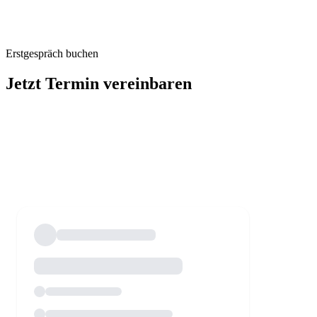
Erstgespräch buchen
Jetzt Termin vereinbaren
Unverbindlich, konkret und ohne Buzzwords – wählt einfach einen
passenden Termin und wir schauen gemeinsam ob und wie
Textklassifikation in euren Prozessen wirklich Mehrwert schafft.