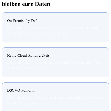
bleiben eure Daten
On-Premise by Default
Das trainierte Modell läuft auf eurer eigenen Infrastruktur. Keine
Kundendaten verlassen euer Unternehmen.
Keine Cloud-Abhängigkeit
Das Modell läuft lokal, ohne dauerhafte Internetverbindung – volle
Kontrolle, volle Verfügbarkeit.
DSGVO-konform
Datenschutz ist von der ersten Architekturentscheidung an eingebaut
– nicht nachträglich ergänzt.