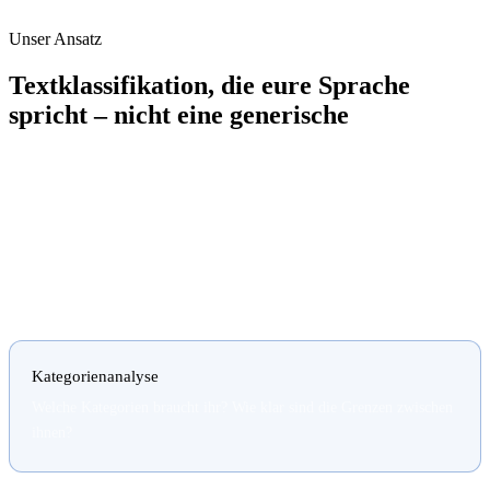
Unser Ansatz
Textklassifikation, die eure Sprache
spricht – nicht eine generische
Generische KI-Modelle kennen eure Kategorien nicht, eure
Fachbegriffe nicht und eure Regeln nicht. Bei Paxenta trainieren wir
Modelle auf euren eigenen Daten – damit die Klassifikation so
funktioniert wie eure erfahrensten Mitarbeitenden es täten, nur
schneller und ohne Ausnahmen.
Kategorienanalyse
Welche Kategorien braucht ihr? Wie klar sind die Grenzen zwischen
ihnen?