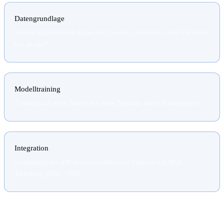
Datengrundlage
Welche klassifizierten Daten sind bereits vorhanden – und wie bauen
wir sie aus?
Modelltraining
Training auf euren Daten, mit eurer Sprache, euren Fachbegriffen.
Integration
Einbindung per API in eure bestehenden Systeme – E-Mail,
Ticketing, DMS, CRM.