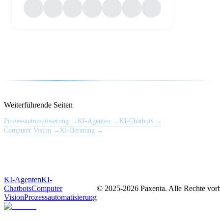
Weiterführende Seiten
Prozessautomatisierung
→
KI-Agenten
→
KI-Chatbots
→
Computer Vision
→
KI-Beratung
→
KI-Agenten
KI-
Chatbots
Computer
© 2025-
2026
Paxenta. Alle Rechte vorb
Vision
Prozessautomatisierung