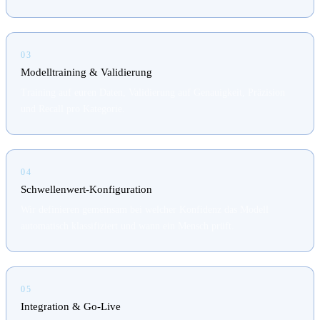
03
Modelltraining & Validierung
Training auf euren Daten, Validierung auf Genauigkeit, Präzision
und Recall pro Kategorie.
04
Schwellenwert-Konfiguration
Wir definieren gemeinsam bei welcher Konfidenz das Modell
automatisch klassifiziert und wann ein Mensch prüft.
05
Integration & Go-Live