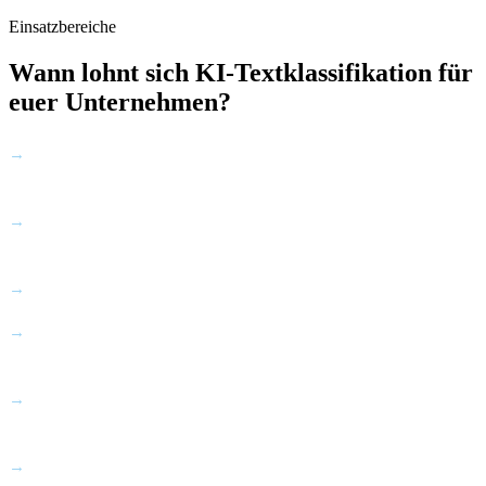
Einsatzbereiche
Wann lohnt sich KI-Textklassifikation für
euer Unternehmen?
Ihr bearbeitet täglich viele eingehende E-Mails, Tickets oder
→
Dokumente manuell
Die Zuordnung zu Teams oder Kategorien ist fehleranfällig und
→
inkonsistent
Wichtige Anfragen gehen unter oder werden falsch priorisiert
→
Ihr wollt Kundenfeedback systematisch auswerten ohne es
→
manuell zu lesen
Dokumente müssen manuell gesichtet werden bevor sie im
→
richtigen System landen
Skalierung ist heute nur durch mehr Personal möglich
→